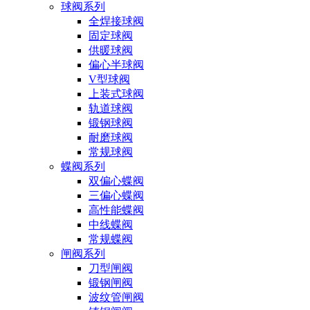
球阀系列
全焊接球阀
固定球阀
供暖球阀
偏心半球阀
V型球阀
上装式球阀
轨道球阀
锻钢球阀
耐磨球阀
常规球阀
蝶阀系列
双偏心蝶阀
三偏心蝶阀
高性能蝶阀
中线蝶阀
常规蝶阀
闸阀系列
刀型闸阀
锻钢闸阀
波纹管闸阀