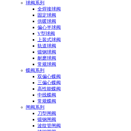
球阀系列
全焊接球阀
固定球阀
供暖球阀
偏心半球阀
V型球阀
上装式球阀
轨道球阀
锻钢球阀
耐磨球阀
常规球阀
蝶阀系列
双偏心蝶阀
三偏心蝶阀
高性能蝶阀
中线蝶阀
常规蝶阀
闸阀系列
刀型闸阀
锻钢闸阀
波纹管闸阀