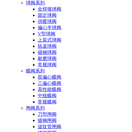
球阀系列
全焊接球阀
固定球阀
供暖球阀
偏心半球阀
V型球阀
上装式球阀
轨道球阀
锻钢球阀
耐磨球阀
常规球阀
蝶阀系列
双偏心蝶阀
三偏心蝶阀
高性能蝶阀
中线蝶阀
常规蝶阀
闸阀系列
刀型闸阀
锻钢闸阀
波纹管闸阀