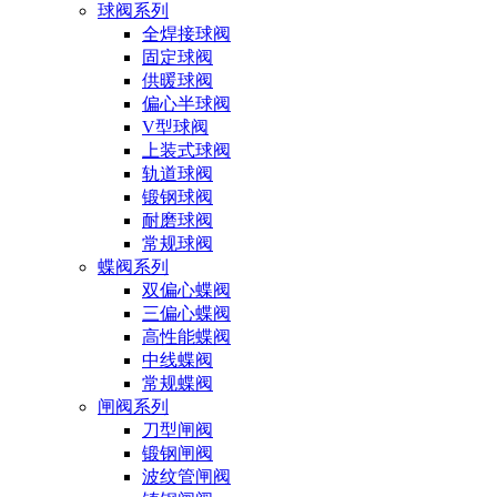
球阀系列
全焊接球阀
固定球阀
供暖球阀
偏心半球阀
V型球阀
上装式球阀
轨道球阀
锻钢球阀
耐磨球阀
常规球阀
蝶阀系列
双偏心蝶阀
三偏心蝶阀
高性能蝶阀
中线蝶阀
常规蝶阀
闸阀系列
刀型闸阀
锻钢闸阀
波纹管闸阀