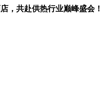
酒店，共赴供热行业巅峰盛会！
！