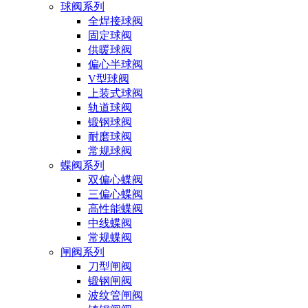
球阀系列
全焊接球阀
固定球阀
供暖球阀
偏心半球阀
V型球阀
上装式球阀
轨道球阀
锻钢球阀
耐磨球阀
常规球阀
蝶阀系列
双偏心蝶阀
三偏心蝶阀
高性能蝶阀
中线蝶阀
常规蝶阀
闸阀系列
刀型闸阀
锻钢闸阀
波纹管闸阀