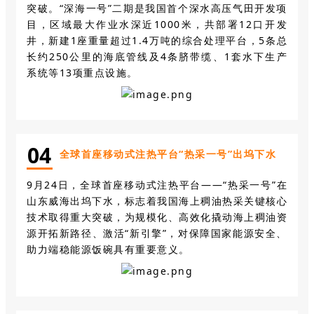
突破。“深海一号”二期是我国首个深水高压气田开发项
目，区域最大作业水深近
1000
米，共部署
12
口开发
井，新建
1
座重量超过
1.4
万吨的综合处理平台，
5
条总
长约
250
公里的海底管线及
4
条脐带缆、
1
套水下生产
系统等
13
项重点设施。
0
4
全球首座移动式注热平台“热采一号”出坞下水
9月24日，全球首座移动式注热平台——“热采一号”在
山东威海出坞下水，标志着我国海上稠油热采关键核心
技术取得重大突破，为规模化、高效化撬动海上稠油资
源开拓新路径、激活“新引擎”，对保障国家能源安全、
助力端稳能源饭碗具有重要意义。