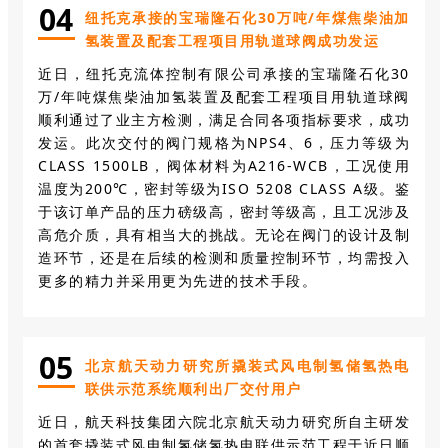
0
4
纽托克承接的宝瑞隆石化30万吨/年煤焦柴油加
氢装置及配套工程项目用轨道球阀成功发运
近日，纽托克流体控制有限公司承接的宝瑞隆石化30
万/年吨煤焦柴油加氢装置及配套工程项目用轨道球阀
顺利通过了业主方检测，满足合同各项指标要求，成功
发运。此次交付的阀门规格为NPS4、6，压力等级为
CLASS 1500LB，阀体材料为A216-WCB，工况使用
温度为200℃，密封等级为ISO 5208 CLASS A级。鉴
于该订单产品的压力磅级高，密封等级高，且工况涉及
高危介质，具有相当大的挑战。无论在阀门的设计及制
造环节，还是在后续的检测和质量控制环节，均需投入
更多的精力并采用更为先进的技术手段。
0
5
北京航天动力研究所撬装式风电制氢储氢热电
联供示范系统顺利出厂交付用户
近日，航天科技集团六院北京航天动力研究所自主研发
的首套撬装式风电制氢储氢热电联供示范工程于近日顺