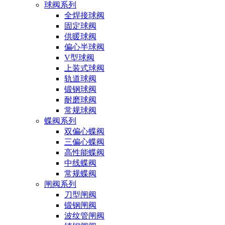
球阀系列
全焊接球阀
固定球阀
供暖球阀
偏心半球阀
V型球阀
上装式球阀
轨道球阀
锻钢球阀
耐磨球阀
常规球阀
蝶阀系列
双偏心蝶阀
三偏心蝶阀
高性能蝶阀
中线蝶阀
常规蝶阀
闸阀系列
刀型闸阀
锻钢闸阀
波纹管闸阀