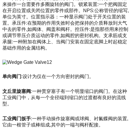
来操作一台需要作多圈旋转的阀门。锁紧装置:一个把阀固定
在开启位置或关闭位置的零件或部件。NPS:公称管径的缩写,
单位为英寸。位置指示器：一种显示阀门处于开关位置的装
置。承压件:在预期的作用失效时会把保持的介质释放到大气
中去的零件,如阀体、阀盖和阀杆。控压件:是指那些用来控制
或调节带压介质运动的零件,如阀腔的密封机构。支承筋或支
承腿:一种附加在阀体上、当阀门安装在固定底脚上时起稳定
基础作用的金属结构。
单向阀门
:设计为仅在一个方向密封的阀门。
文丘里旋塞阀
:一种贯穿塞子有一个明显缩口的阀门。在这种
工业阀门中，从每一个全径端到缩口的过渡都有良好的流线
型。
工业阀门扳手
:一种手动操作旋塞阀或球阀、衬氟蝶阀的装置,
它由一根管子或棒组成,其中的一端与阀杆配接。