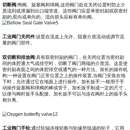
切断阀
:闸阀、旋塞阀和球阀,这些阀门处在关闭位置时防止介
质流到或泄漏到出口端管道。这些阀门应是单密封副或双密封
副的,双向或单向的。流向箭头应标有单向阀。
工业阀门关闭件
:设置在流道上允许、阻塞介质流动或调节流
量的阀门部件。
双切断和排放阀
:具有双密封副的阀门，在关闭位置当密封副
间的体腔通大气或排空时，切断了阀门两端的介质流。这是使
密封副表面之间的体腔排空或通气的一种方法。加长的操作机
构:一种设置在阀门正常位置之上的操作装置,当阀门安装在地
下时，允许通过它在地面上进行操作。加长扳手:一根用于手
动操作旋塞阀和球阀的棒或管子。加长扳手制成一定的尺寸，
以便与阀杆扳手头配接。加长扳手可以与连在阀杆上的扳手头
相分离。
工业阀门手轮
:通过轮辐连接轮毂与轮缘所组成的轮子，它用