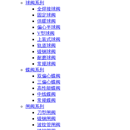
球阀系列
全焊接球阀
固定球阀
供暖球阀
偏心半球阀
V型球阀
上装式球阀
轨道球阀
锻钢球阀
耐磨球阀
常规球阀
蝶阀系列
双偏心蝶阀
三偏心蝶阀
高性能蝶阀
中线蝶阀
常规蝶阀
闸阀系列
刀型闸阀
锻钢闸阀
波纹管闸阀